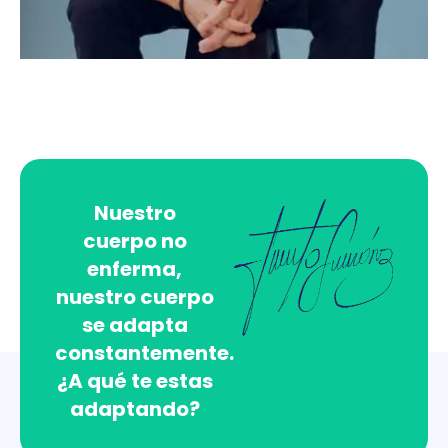
Nuestro
cuerpo no
enferma,
nuestro cuerpo
se adapta
constantemente.
¿A qué te estas
adaptando?